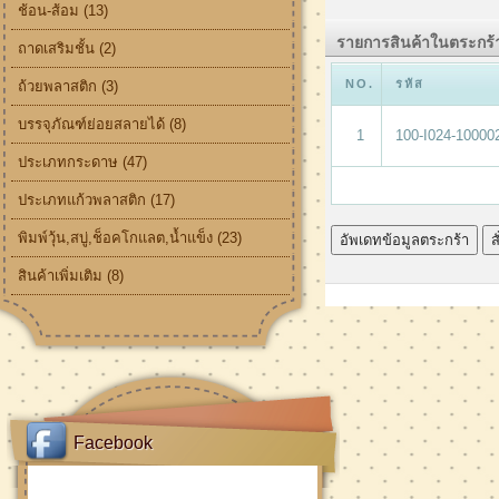
ช้อน-ส้อม (13)
รายการสินค้าในตระกร้า
ถาดเสริมชั้น (2)
NO.
รหัส
ถ้วยพลาสติก (3)
บรรจุภัณฑ์ย่อยสลายได้ (8)
1
100-I024-10000
ประเภทกระดาษ (47)
ประเภทแก้วพลาสติก (17)
พิมพ์วุ้น,สบู่,ช็อคโกแลต,น้ำแข็ง (23)
สินค้าเพิ่มเติม (8)
Facebook